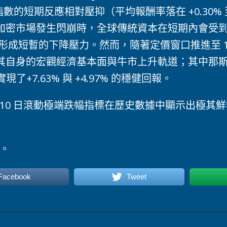
數的短期反應相對壓抑（平均報酬率落在 +0.30% 至 
密市場發生閃崩時，全球傳統資本在短期內會受到避險
，形成短暫的下降壓力。然而，隨著定價窗口推進至 1 
自身的宏觀經濟基本面與牛市上升軌道；其中那斯達克
現了+7.63% 與 +4.97% 的穩健回報。
的 10 日滾動極端跌幅指標在歷史數據中顯示出極其
元。
 Facebook
Tweet