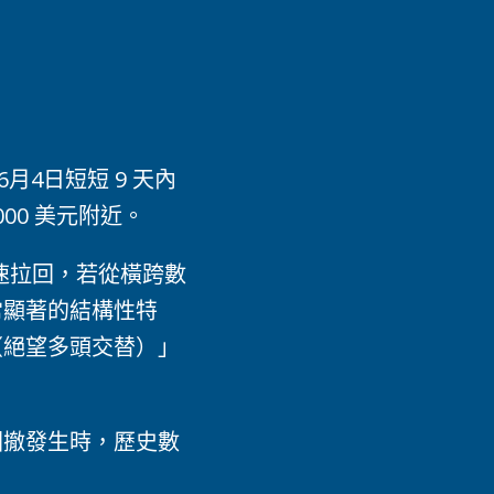
6月4日短短 9 天內
000 美元附近。
的極速拉回，若從橫跨數
常顯著的結構性特
（絕望多頭交替）」
回撤發生時，歷史數