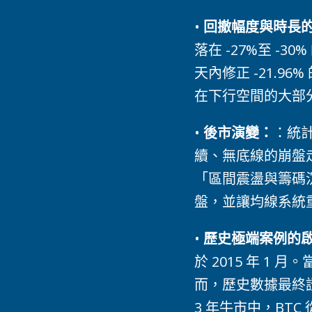
•
回撤幅度與時長
落在 -27%至 -3
天內修正 -21.
在下行空間的大部
•
後市演變：
：統
續、無底線的崩盤走
「區間震盪與籌碼沉澱
盤，並讓均線系統
•
歷史極端案例的啟
於 2015 年 1
而，歷史數據最終
3 年牛市中，BT