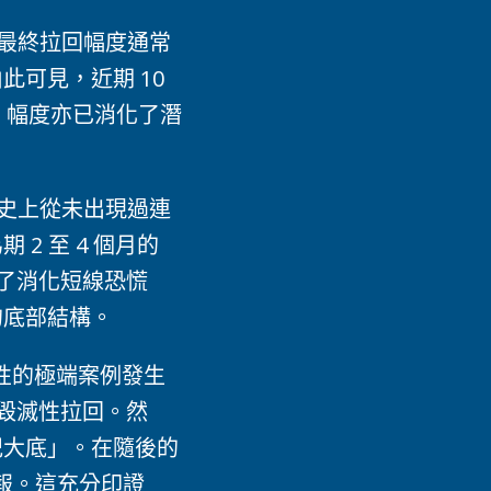
最終拉回幅度通常
由此可見，近期 10
聲，幅度亦已消化了潛
史上從未出現過連
 至 4 個月的
是為了消化短線恐慌
的底部結構。
性的極端案例發生
 的毀滅性拉回。然
紀大底」。在隨後的
報。這充分印證