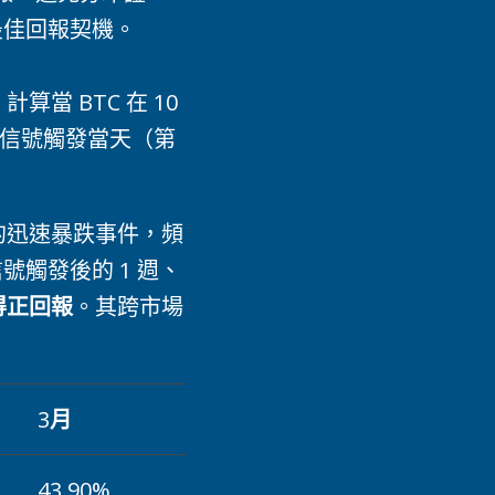
最佳回報契機。
算當 BTC 在 10
在信號觸發當天（第
條件的迅速暴跌事件，頻
觸發後的 1 週、
得正回報
。其跨市場
3
月
43.90%