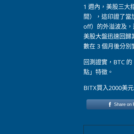
1 週內，美股三大指
間），這印證了當加
off）的外溢波及
美股大盤迅速回歸其
數在 3 個月後分別實
回測證實，BTC 
點」特徵。
BITX買入2000美
Share on