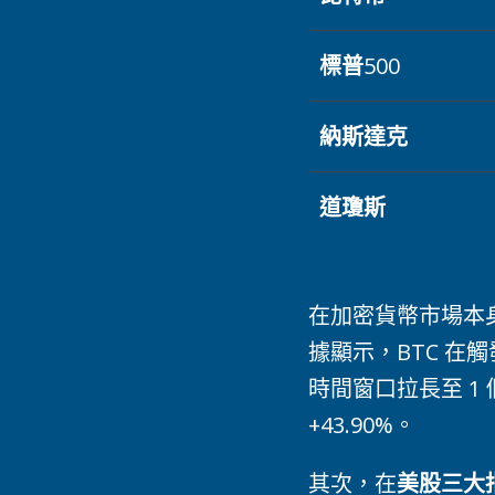
標普
500
納斯達克
道瓊斯
在加密貨幣市場本
據顯示，BTC 在觸
時間窗口拉長至 1 
+43.90%。
其次，在
美股三大指