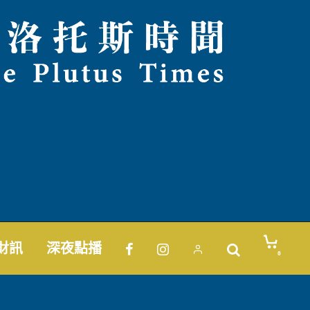
財訊
深夜點播
0