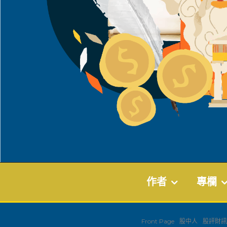
作者
專欄
Front Page
股中人
股評財訊