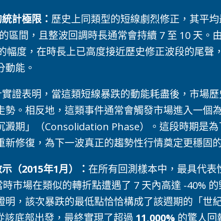
的統計極限：
歷史上同類型的短線劇烈修正，其平均
0% 的區間，且整波回調時長通常會持續 7 至 10 天。
96% 的幅度，在時長上已高度接近歷史修正波段的尾
分動能。
計實證表明，當這類短線暴跌的動能耗盡後，市場歷
勢。相反地，這類事件通常會觸發市場進入一個為期 2
期」（Consolidation Phase）。這段時期
重新修復，為下一波真正的趨勢性行情奠定更穩固
示（2015年1月）：
在所有回測樣本中，最具代表
 月。當時市場在類似的轉折點遭遇了 7 天內高達 -40%
證明，該次暴跌的最低點恰恰構成了該週期的「世
C 從該底部出發，最終實現了超過
11,000%
的驚人回