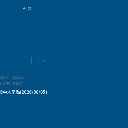
股中人
股評財訊
黃金時代實戰倉
股中人早點(2026/08/05)