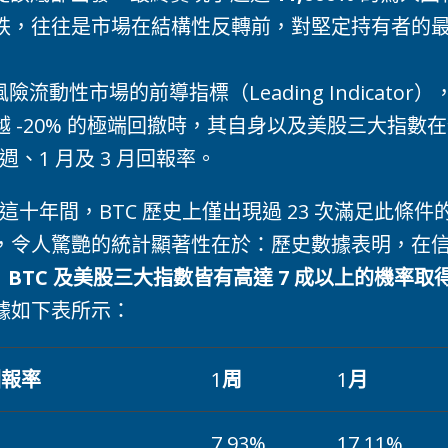
跌，往往是市場在結構性反轉前，對堅定持有者的
流動性市場的前導指標（Leading Indicator），計
 -20% 的極端回撤時，其自身以及美股三大指數
 週、1 月及 3 月回報率。
026 年這十年間，BTC 歷史上僅出現過 23 次滿足此
，令人驚艷的統計顯著性在於：歷史數據表明，在信號
，
BTC 及美股三大指數皆有高達 7 成以上的機率取
據如下表所示：
回報率
1
周
1
月
7.93%
17.11%