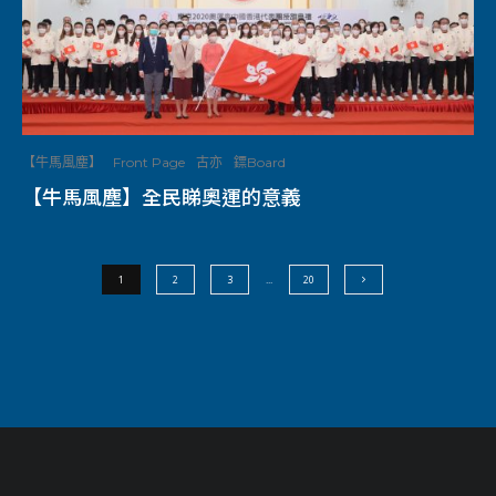
【牛馬風塵】
Front Page
古亦
鏢Board
【牛馬風塵】全民睇奧運的意義
1
2
3
...
20