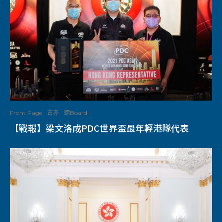
Front Page
古亦
鏢Board
【戰報】梁文洛成PDC世界盃最年輕港隊代表