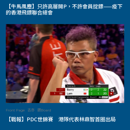
【牛馬風塵】只許高層開P，不許會員掟鏢——疫下
的香港飛鏢聯合總會
Front Page
古亦
鏢Board
【戰報】PDC世錦賽 港隊代表林鼎智首圈出局