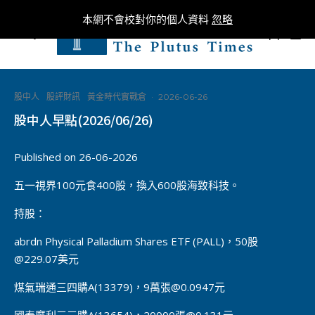
本網不會校對你的個人資料
忽略
0
股中人
股評財訊
黃金時代實戰倉
·
2026-06-26
股中人早點(2026/06/26)
Published on 26-06-2026
五一視界100元食400股，換入600股海致科技。
持股：
abrdn Physical Palladium Shares ETF (PALL)，50股
@229.07美元
煤氣瑞通三四購A(13379)，9萬張@0.0947元
國泰摩利三三購A(13654)，20000張@0.131元