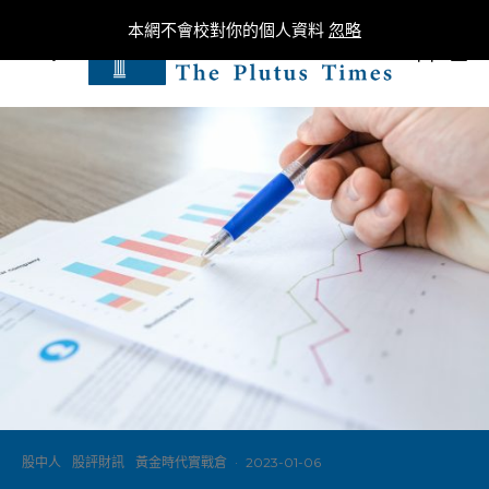
本網不會校對你的個人資料
忽略
0
股中人
股評財訊
黃金時代實戰倉
·
2023-01-06