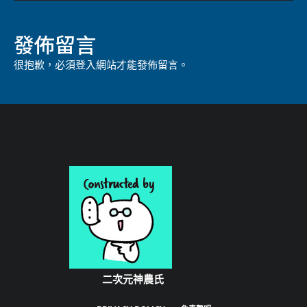
發佈留言
很抱歉，必須
登入
網站才能發佈留言。