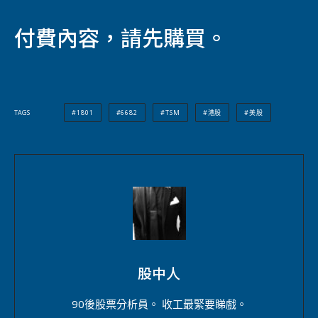
付費內容，請先購買。
TAGS
1801
6682
TSM
港股
美股
股中人
90後股票分析員。 收工最緊要睇戲。