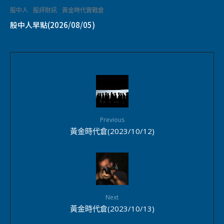
股中人
股評財訊
黃金時代實戰倉
股中人早點(2026/08/05)
Previous
黃金時代倉(2023/10/12)
Next
黃金時代倉(2023/10/13)