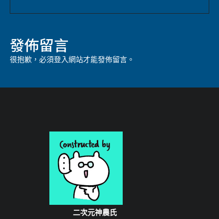
發佈留言
很抱歉，必須
登入
網站才能發佈留言。