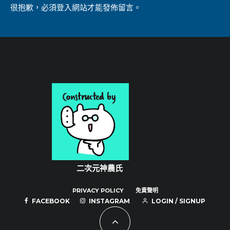
很抱歉，必須
登入
網站才能發佈留言。
PRIVACY POLICY
免責聲明
FACEBOOK
INSTAGRAM
LOGIN / SIGNUP