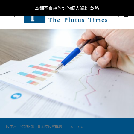
本網不會校對你的個人資料
忽略
0
股中人
股評財訊
黃金時代實戰倉
·
2024-06-11