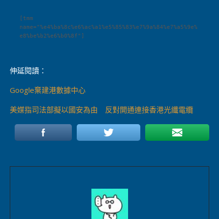
[tmm 
name="%e4%ba%8c%e6%ac%a1%e5%85%83%e7%9a%84%e7%a5%9e%
e8%be%b2%e6%b0%8f"]

伸延閱讀：
Google棄建港數據中心
美媒指司法部擬以國安為由 反對開通連接香港光纖電纜