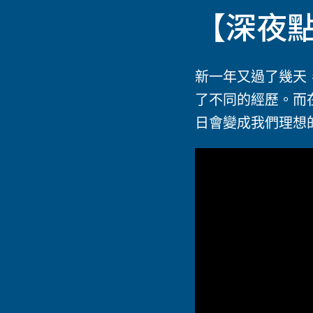
【深夜點
新一年又過了幾天
了不同的經歷。而
日會變成我們理想