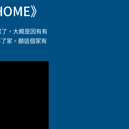
HOME》
樣了，大概是因有有
不了家。願這個家有