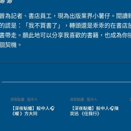
渺 渺
曾為記者、書店員工，現為出版業界小薯仔。閱讀
的謊是：「我不買書了」，轉頭還是乖乖的在書店
書帶走。願此地可以分享我喜歡的書籍，也成為你
個契機。
深夜點播
股中人
深夜點播
股中人
【深夜點播】股中人🎧
【深夜點播】股中人🎧陳
《暖 》方大同
奕迅 《任我行》