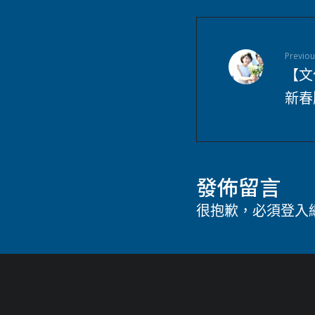
Previou
【文
新春
發佈留言
很抱歉，必須
登入