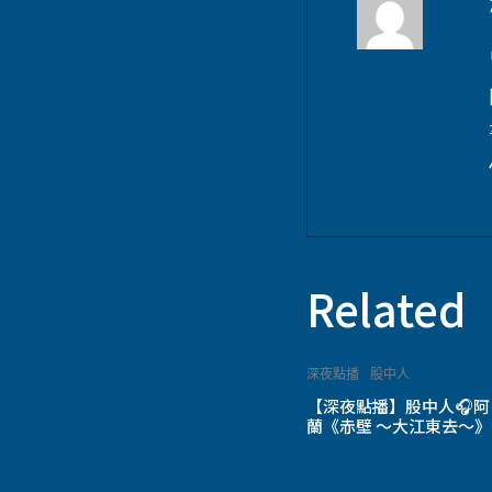
Related
深夜點播
股中人
【深夜點播】股中人🎧阿
蘭《赤壁 ～大江東去～》