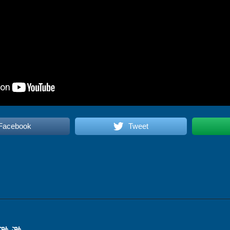
 Facebook
Tweet