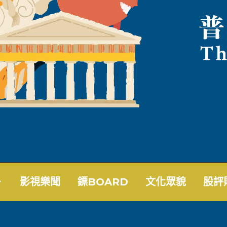
影視樂聞
鏢BOARD
文化眾貌
股評