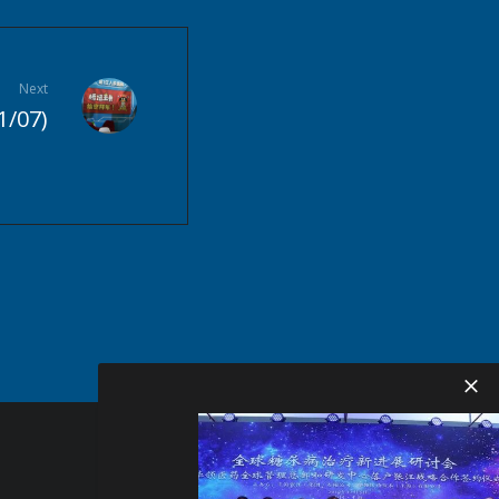
Next
/07)