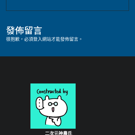
發佈留言
很抱歉，必須
登入
網站才能發佈留言。