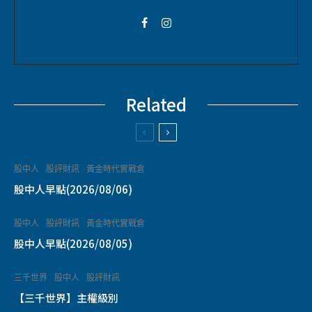
Related
股中人
股評財訊
黃金時代實戰倉
股中人早點(2026/08/06)
股中人
股評財訊
黃金時代實戰倉
股中人早點(2026/08/05)
三千世界
股中人
股評財訊
【三千世界】主權級別