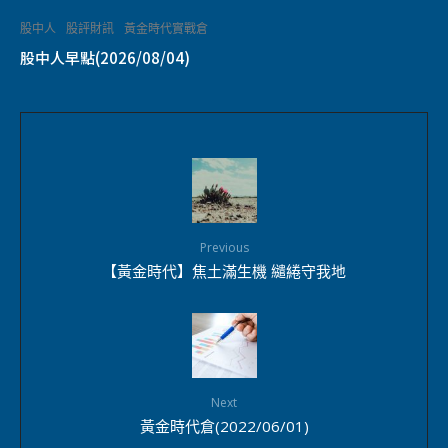
股中人
股評財訊
黃金時代實戰倉
股中人早點(2026/08/04)
Previous
【黃金時代】焦土滿生機 繾綣守我地
Next
黃金時代倉(2022/06/01)